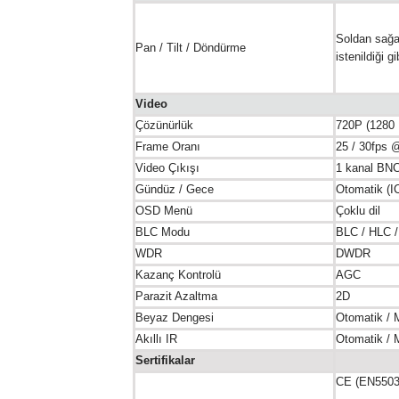
Soldan sağa:
Pan / Tilt / Döndürme
istenildiği g
Video
Çözünürlük
720P (1280 
Frame Oranı
25 / 30fps 
Video Çıkışı
1 kanal BNC 
Gündüz / Gece
Otomatik (I
OSD Menü
Çoklu dil
BLC Modu
BLC / HLC
WDR
DWDR
Kazanç Kontrolü
AGC
Parazit Azaltma
2D
Beyaz Dengesi
Otomatik / 
Akıllı IR
Otomatik / 
Sertifikalar
CE (EN5503