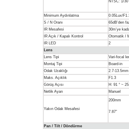
NTSC: 1/30 
Minimum Aydınlatma
0.05Lux/F1.
S / N Oranı
65dB’den fa
IR Mesafesi
30m’ye kada
IR Açık / Kapalı Kontrol
Otomatik / 
IR LED
2
Lens
Lens Tipi
Vari-focal le
Montaj Tipi
Board-in
Odak Uzaklığı
2.7-13.5mm
Maks. Açıklık
F1.3
Görüş Açısı
H: 91 ° ~ 25
Netlik Ayarı
Manuel
200mm
Yakın Odak Mesafesi
7.87”
Pan / Tilt / Döndürme