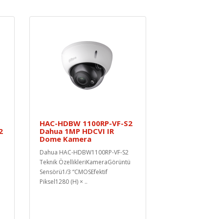
HAC-HDBW 1100RP-VF-S2
2
Dahua 1MP HDCVI IR
Dome Kamera
Dahua HAC-HDBW1100RP-VF-S2
Teknik ÖzellikleriKameraGörüntü
Sensörü1/3 “CMOSEfektif
Piksel1280 (H) × ..