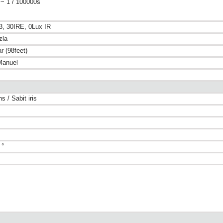
~ 1 / 100000s
3, 30IRE, 0Lux IR
zla
r (98feet)
Manuel
ns / Sabit iris
 °