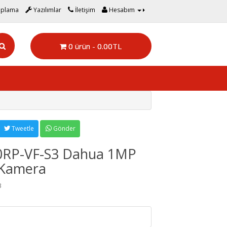
aplama
Yazılımlar
İletişim
Hesabım
0 ürün - 0.00TL
Tweetle
Gönder
RP-VF-S3 Dahua 1MP
 Kamera
3