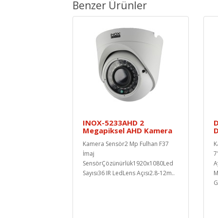
Benzer Ürünler
INOX-5233AHD 2
D
Megapiksel AHD Kamera
Kamera Sensör2 Mp Fulhan F37
K
İmaj
7
SensörÇözünürlük1920x1080Led
A
Sayısı36 IR LedLens Açısı2.8-12m..
M
G