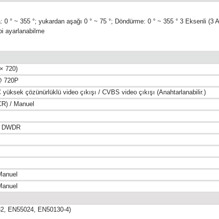
 0 ° ~ 355 °; yukardan aşağı 0 ° ~ 75 °; Döndürme: 0 ° ~ 355 ° 3 Eksenli (3 A
ibi ayarlanabilme
× 720)
@ 720P
yüksek çözünürlüklü video çıkışı / CVBS video çıkışı (Anahtarlanabilir.)
CR) / Manuel
 / DWDR
Manuel
Manuel
2, EN55024, EN50130-4)