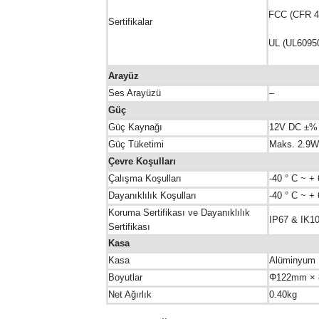
FCC (CFR 4
Sertifikalar
UL (UL6095
Arayüz
Ses Arayüzü
–
Güç
Güç Kaynağı
12V DC ±%
Güç Tüketimi
Maks. 2.9W
Çevre Koşulları
Çalışma Koşulları
-40 ° C ~ +
Dayanıklılık Koşulları
-40 ° C ~ +
Koruma Sertifikası ve Dayanıklılık
IP67 & IK1
Sertifikası
Kasa
Kasa
Alüminyum
Boyutlar
Φ122mm ×
Net Ağırlık
0.40kg