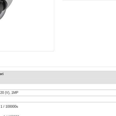
eri
720 (V), 1MP
 1 / 100000s