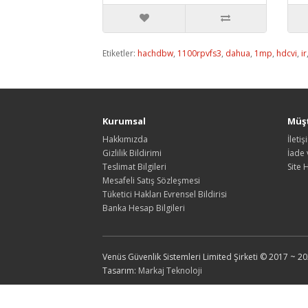
Etiketler:
hachdbw
,
1100rpvfs3
,
dahua
,
1mp
,
hdcvi
,
ir
Kurumsal
Müşt
Hakkımızda
İleti
Gizlilik Bildirimi
İade 
Teslimat Bilgileri
Site 
Mesafeli Satış Sözleşmesi
Tüketici Hakları Evrensel Bildirisi
Banka Hesap Bilgileri
Venüs Güvenlik Sistemleri Limited Şirketi © 2017 ~ 20
Tasarım:
Markaj Teknoloji