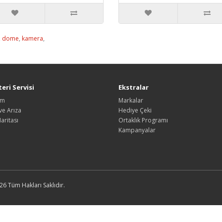
,
dome
,
kamera
,
eri Servisi
Ekstralar
şim
Markalar
ve Arıza
Hediye Çeki
Haritası
Ortaklık Programı
Kampanyalar
26 Tüm Hakları Saklıdır.