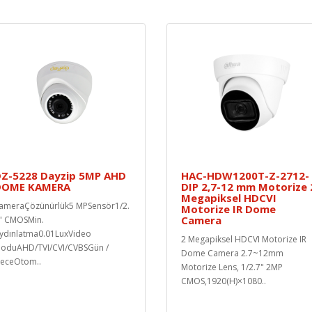
Z-5228 Dayzip 5MP AHD
HAC-HDW1200T-Z-2712-
DOME KAMERA
DIP 2,7-12 mm Motorize 
Megapiksel HDCVI
ameraÇözünürlük5 MPSensör1/2.
Motorize IR Dome
Camera
" CMOSMin.
ydınlatma0.01LuxVideo
2 Megapiksel HDCVI Motorize IR
oduAHD/TVI/CVI/CVBSGün /
Dome Camera 2.7~12mm
eceOtom..
Motorize Lens, 1/2.7" 2MP
CMOS,1920(H)×1080..