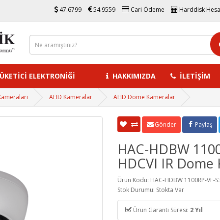
47.6799
54.9559
Cari Ödeme
Harddisk Hes
KETİCİ ELEKTRONİĞİ
HAKKIMIZDA
İLETİŞİM
Kameraları
AHD Kameralar
AHD Dome Kameralar
Gönder
Paylaş
HAC-HDBW 1100
HDCVI IR Dome
Ürün Kodu: HAC-HDBW 1100RP-VF-S
Stok Durumu: Stokta Var
Ürün Garanti Süresi:
2 Yıl