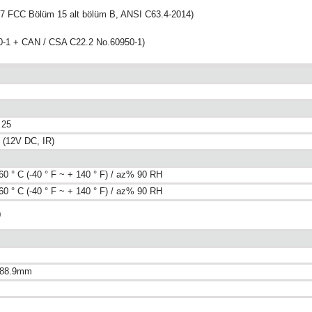
7 FCC Bölüm 15 alt bölüm B, ANSI C63.4-2014)
0-1 + CAN / CSA C22.2 No.60950-1)
 25
 (12V DC, IR)
 60 ° C (-40 ° F ~ + 140 ° F) / az% 90 RH
 60 ° C (-40 ° F ~ + 140 ° F) / az% 90 RH
0
 88.9mm