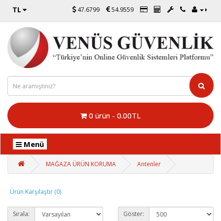
TL
47.6799
54.9559
0 ürün - 0.00TL
Menü
MAĞAZA ÜRÜN KORUMA
Antenler
Ürün Karşılaştır (0)
Sırala:
Göster: