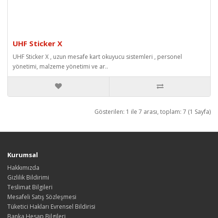
UHF Sticker X
UHF Sticker X , uzun mesafe kart okuyucu sistemleri , personel
yönetimi, malzeme yönetimi ve ar..
Gösterilen: 1 ile 7 arası, toplam: 7 (1 Sayfa)
Kurumsal
Hakkımızda
Gizlilik Bildirimi
Teslimat Bilgileri
Mesafeli Satış Sözleşmesi
Tüketici Hakları Evrensel Bildirisi
Banka Hesap Bilgileri